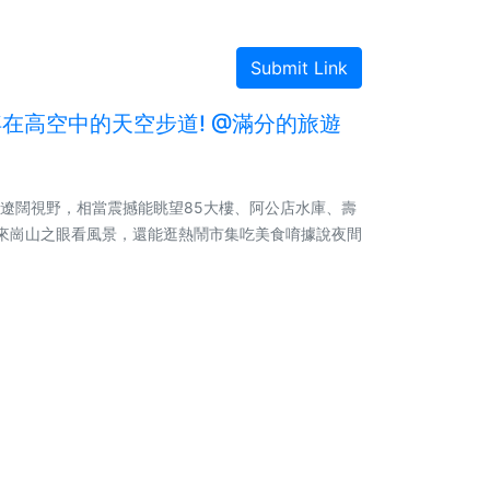
Submit Link
浮在高空中的天空步道! @滿分的旅遊
的遼闊視野，相當震撼能眺望85大樓、阿公店水庫、壽
來崗山之眼看風景，還能逛熱鬧市集吃美食唷據說夜間