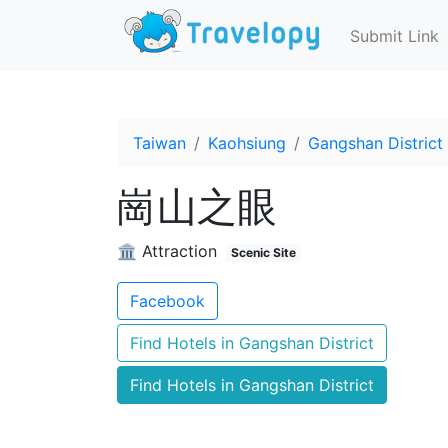
Submit Link
Taiwan
Kaohsiung
Gangshan District
崗山之眼
🏛️ Attraction
Scenic Site
Facebook
Find Hotels in Gangshan District
Find Hotels in Gangshan District