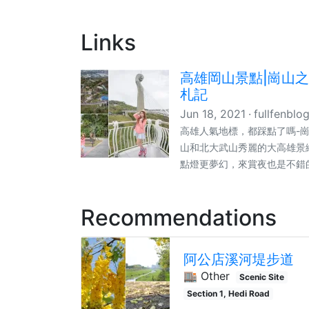
Links
高雄岡山景點|崗山之
札記
Jun 18, 2021
fullfenblo
高雄人氣地標，都踩點了嗎-
山和北大武山秀麗的大高雄景
點燈更夢幻，來賞夜也是不錯的
Recommendations
阿公店溪河堤步道
🏬 Other
Scenic Site
Section 1, Hedi Road