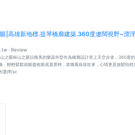
眼|高雄新地標.提琴橋廊建築.360度遼闊視野~漂
g.tw
Review
崗山之眼崗山之眼以唯美的樂器外型作為橋廊設計登上天空步道，360度
緻，輕輕鬆鬆就能盡收眼底賞景時，當微風徐徐吹來，心情更是放鬆怡然
選擇[sc