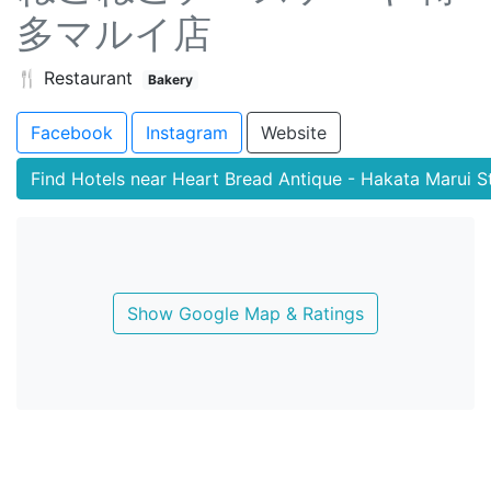
多マルイ店
🍴 Restaurant
Bakery
Facebook
Instagram
Website
Find Hotels near Heart Bread Antique - Hakata Marui S
Show Google Map & Ratings