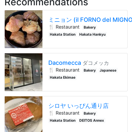
Recommendations
ミニョン (il FORNO del MIGN
🍴 Restaurant
Bakery
Hakata Station
Hakata Hankyu
Dacomecca
ダコメッカ
🍴 Restaurant
Bakery
Japanese
Hakata Ekimae
シロヤ いっぴん通り店
🍴 Restaurant
Bakery
Hakata Station
DEITOS Annex